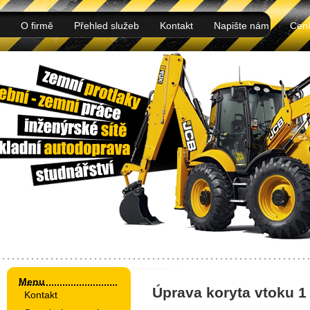
O firmě
Přehled služeb
Kontakt
Napište nám
Cen
Menu
Úprava koryta vtoku 1
Kontakt