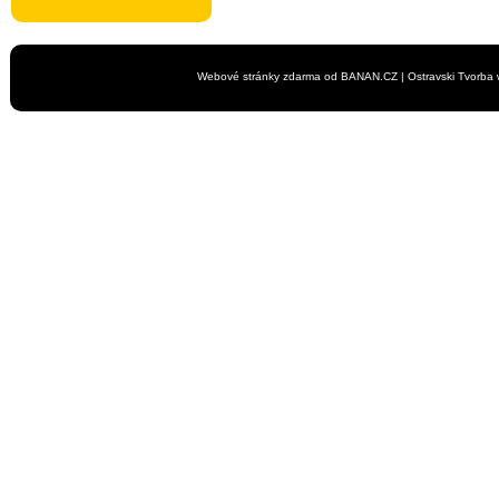
Webové stránky zdarma
od
BANAN.CZ
|
Ostravski Tvorba