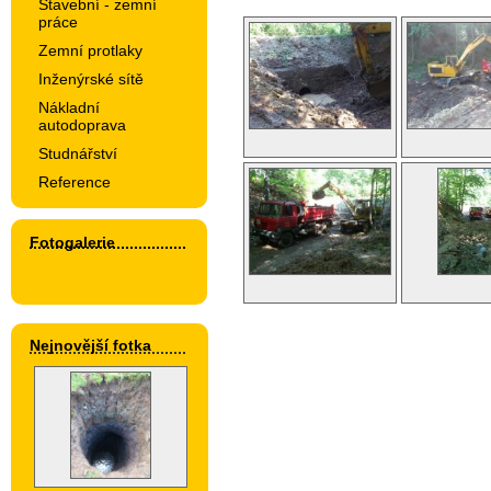
Stavební - zemní
práce
Zemní protlaky
Inženýrské sítě
Nákladní
autodoprava
Studnářství
Reference
Fotogalerie
Nejnovější fotka