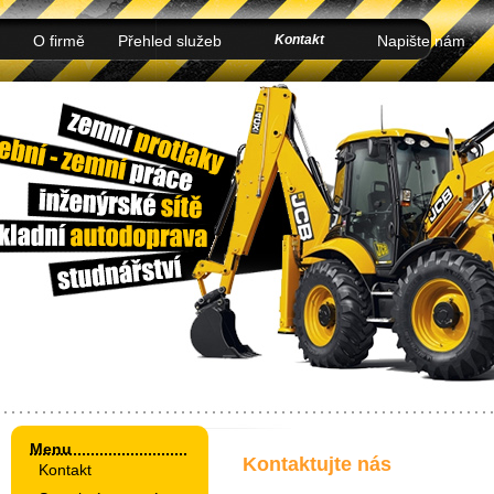
O firmě
Přehled služeb
Kontakt
Napište nám
Menu
Kontaktujte nás
Kontakt