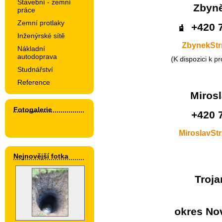
Stavební - zemní
Zbyně
práce
Zemní protlaky
+420 
Inženýrské sítě
ZbynekStr
Nákladní
autodoprava
(K dispozici k p
Studnářství
Reference
Mirosl
Fotogalerie
+420 
MiroslavSt
Nejnovější fotka
Troja
okres Nov