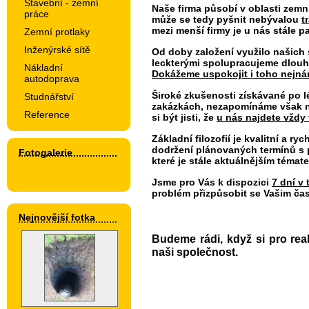
Stavební - zemní
Naše firma působí v oblasti zemn
práce
může se tedy pyšnit nebývalou
t
mezi menší firmy je u nás stále p
Zemní protlaky
Inženýrské sítě
Od doby založení využilo našich 
leckterými spolupracujeme dlouh
Nákladní
Dokážeme uspokojit i toho nejná
autodoprava
Široké zkušenosti získávané po l
Studnářství
zakázkách, nezapomínáme však n
Reference
si být jisti, že
u nás najdete vždy 
Základní filozofií je kvalitní a ry
dodržení plánovaných termínů s
Fotogalerie
které je stále aktuálnějším témat
Jsme pro Vás k dispozici
7 dní v
problém přizpůsobit se Vašim čas
Nejnovější fotka
Budeme rádi, když si pro rea
naši společnost.