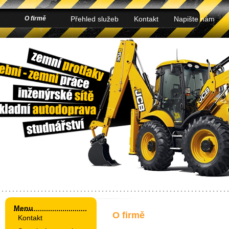
O firmě
Přehled služeb
Kontakt
Napište nám
Menu
O firmě
Kontakt