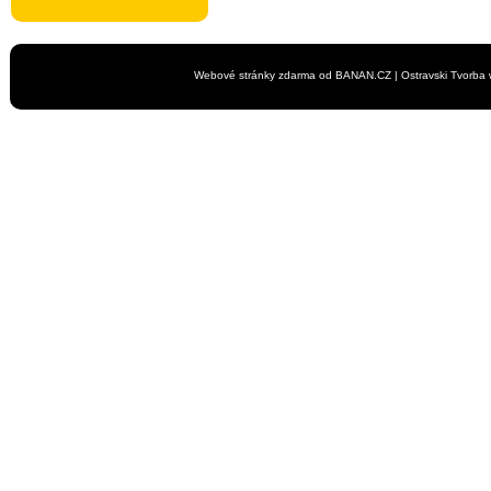
Webové stránky zdarma
od
BANAN.CZ
|
Ostravski Tvorba